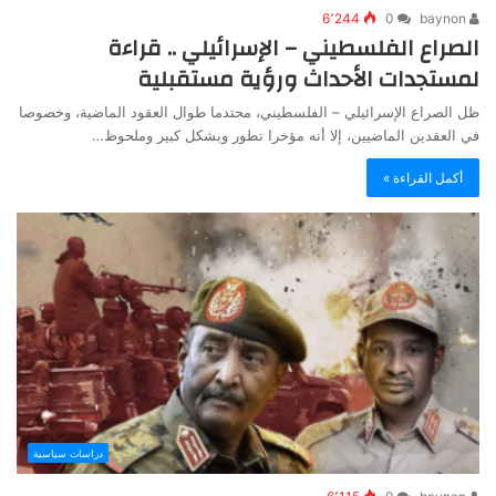
6٬244
0
baynon
الصراع الفلسطيني – الإسرائيلي .. قراءة
لمستجدات الأحداث ورؤية مستقبلية
ظل الصراع الإسرائيلي – الفلسطيني، محتدما طوال العقود الماضية، وخصوصا
في العقدين الماضيين، إلا أنه مؤخرا تطور وبشكل كبير وملحوظ…
أكمل القراءة »
دراسات سياسية