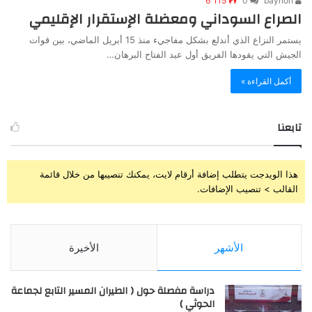
6٬115
0
baynon
الصراع السوداني ومعضلة الإستقرار الإقليمي
يستمر النزاع الذي أندلع بشكل مفاجيء منذ 15 أبريل الماضي، بين قوات
الجيش التي يقودها الفريق أول عبد الفتاح البرهان…
أكمل القراءة »
تابعنا
هذا الويدجت يتطلب إضافة أرقام لايت، يمكنك تنصيبها من خلال قائمة
القالب > تنصيب الإضافات.
الأشهر
الأخيرة
دراسة مفصلة حول ( الطيران المسير التابع لجماعة
الحوثي )