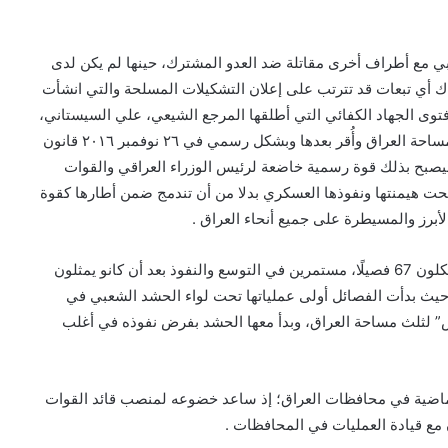
بي مع أطراف أخرى مقاتلة ضد العدو المشترك، حينها لم يكن لدى
 أي تبعات قد تترتب على إعلان التشكيلات المسلحة والتي انشأت
ى الجهاد الكفائي التي أطلقها المرجع الشيعي، علي السيستاني،
في ٢٦ يونيو ٢٠١٤ عقب سيطرة تنظيم “داعش” على ثلث مساحة العراق وأُقر بعدها وبشكل رسمي في ٢٦ نوفمبر ٢٠١٦ قانون
صبح بذلك قوة رسمية خاضعة لرئيس الوزراء العراقي والقوات
 تحت هيمنتها ونفوذها العسكري بدلا من أن تندمج ضمن أطارها كقوة
برز والمسيطرة على جميع أنحاء العراق .
يبلغ عدد مقاتلي الحشد الشعبي حوالى 200 ألف مقاتل، يشكلون 67 فصيلًا، مستمرين في التوسع والنفوذ بعد أن كانو يمثلون
، حيث بدأت الفصائل أولى عملياتها تحت لواء الحشد الشعبي في
تلال تنظيم “داعش” لثلث مساحة العراق، وبدأ معها الحشد بفرض نفوذه في أغلب
لماضية في محافظات العراق؛ إذ ساعد خضوعه لمنصب قائد القوات
 مع قيادة العمليات في المحافظات .