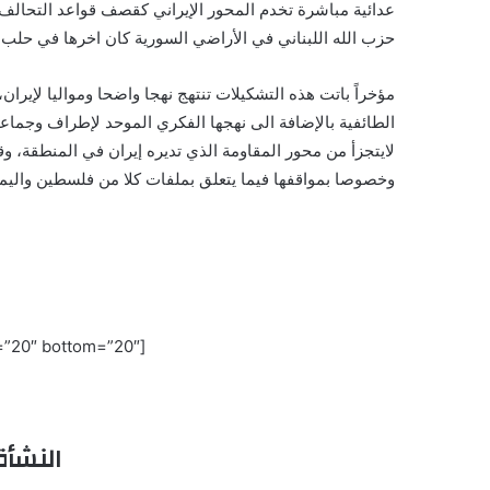
عدائية مباشرة تخدم المحور الإيراني كقصف قواعد التحالف و
حزب الله اللبناني في الأراضي السورية كان اخرها في حلب ود
مؤخراً باتت هذه التشكيلات تنتهج نهجا واضحا ومواليا لإيران
الطائفية بالإضافة الى نهجها الفكري الموحد لإطراف وجماعا
لايتجزأ من محور المقاومة الذي تديره إيران في المنطقة، 
وخصوصا بمواقفها فيما يتعلق بملفات كلا من فلسطين واليمن
[divider style=”solid” top=”20″ bottom=”20″]
النشأة