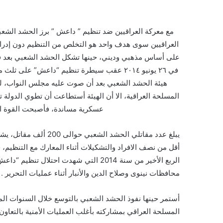
مع معركة العراقيين ضد تنظيم ” داعش ” برز الحشد الشع
العراقيين سوى هدف واحد هو التخلص من التنظيم دون إدراك
على أساس مذهبي وديني، حينها تشكل الحشد الشعبي بعد فتو
هيئة الحشد الشعبي بعد أن صوت عليه مجلس النواب، لي
المسلحة العراقية، الا أن الهيئة أستطاعت أن تطوي الدولة
عسكرية مساندة، فأصبحت القوة الأ
أقل من نصف الافراد والتشكيلات أثناء المعارك مع التنظيم
الربع الأخير من سنة 2014 التي شهدت اح
محافظات نينوى وصلاح الدين والأنبار أثناء عمليات التحرير .
أستمر حينها نفوذ الحشد الشعبي بالتوسع خلال السنوات ا
المسلحة العراقي بمشاركته بأغلب العمليات الأمنية بالتعاون