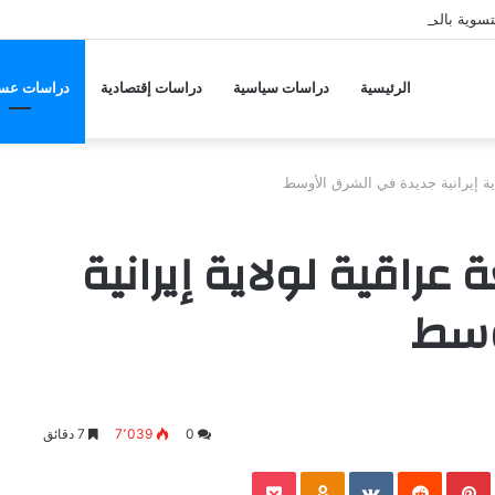
لتسوية بالمغرب العربي
الرئيسية
دراسات سياسية
دراسات إقتصادية
دراسات عس
اية إيرانية جديدة في الشرق الأوسط
عراقية لولاية إيرانية
وسط
0
7٬039
7 دقائق
Pocket
Odnoklassniki
Pinterest
L