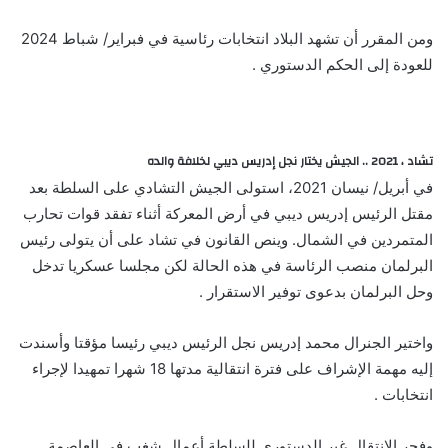
ومن المقرر أن تشهد البلاد انتخابات رئاسية في فبراير/ شباط 2024
للعودة إلى الحكم الدستوري .
تشاد ، 2021 .. الجيش يختار نجل إدريس ديبي لخلافة والده
في أبريل/ نيسان 2021، استولى الجيش التشادي على السلطة بعد
مقتل الرئيس إدريس ديبي في أرض المعركة أثناء تفقد قوات تحارب
المتمردين في الشمال. وينص القانون في تشاد على أن يتولى رئيس
البرلمان منصب الرئاسة في هذه الحالة لكن مجلسا عسكريا تدخل
وحل البرلمان بدعوى توفير الاستقرار .
واختير الجنرال محمد إدريس نجل الرئيس ديبي رئيسا مؤقتا وأسندت
إليه مهمة الإشراف على فترة انتقالية مدتها 18 شهرا تمهيدا لإجراء
انتخابات .
وفجر الانتقال غير الدستوري للسلطة أعمال شغب في العاصمة