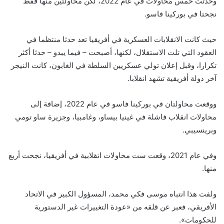
وحدثت خمس محاولات في عام 2022، لكن محاولتين منها فقط
نجحتا في بوركينا فاسو.
حيث كانت الانقلابات العسكرية في أفريقيا تعد حدثا منتظما في
العقود التي تلت الاستقلال، لكنها، أصبحت – فيما يبدو – حدثا أكثر
تكرارا، وقبل إعلان تولي عسكريين السلطة في الغابون، كانت النيجر
آخر دولة أفريقية تشهد انقلابا.
ووقعت محاولتان في بوركينا فاسو في عام 2022، إضافة إلى
محاولات انقلاب فاشلة في غينيا بيساو، وغامبيا، وجزيرة ساو تومي
وبرينسيبي.
وفي عام 2021، وقعت ست محاولات انقلابية في أفريقيا، نجحت أربع
منها.
ولفت هذا انتباه موسى فكي محمد، المسؤول الكبير في الاتحاد
الأفريقي، فعبر عن قلقه من «عودة التغييرات غير الدستورية
للحكومات».