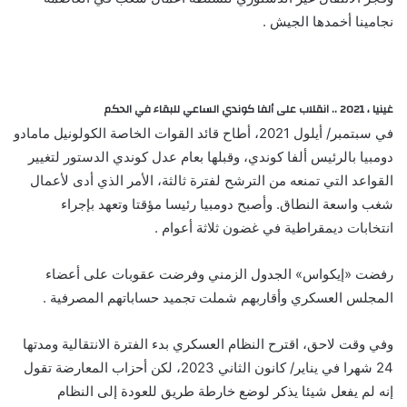
نجامينا أخمدها الجيش .
غينيا ، 2021 .. انقلاب على ألفا كوندي الساعي للبقاء في الحكم
في سبتمبر/ أيلول 2021، أطاح قائد القوات الخاصة الكولونيل مامادو
دومبيا بالرئيس ألفا كوندي، وقبلها بعام عدل كوندي الدستور لتغيير
القواعد التي تمنعه من الترشح لفترة ثالثة، الأمر الذي أدى لأعمال
شغب واسعة النطاق. وأصبح دومبيا رئيسا مؤقتا وتعهد بإجراء
انتخابات ديمقراطية في غضون ثلاثة أعوام .
رفضت «إيكواس» الجدول الزمني وفرضت عقوبات على أعضاء
المجلس العسكري وأقاربهم شملت تجميد حساباتهم المصرفية .
وفي وقت لاحق، اقترح النظام العسكري بدء الفترة الانتقالية ومدتها
24 شهرا في يناير/ كانون الثاني 2023، لكن أحزاب المعارضة تقول
إنه لم يفعل شيئا يذكر لوضع خارطة طريق للعودة إلى النظام