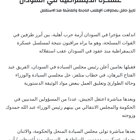
تاريخ حافل بمحاولات الإنقلاب الناجحة والفاشلة منذ الاستقلال
اندلعت مؤخرا في السودان أزمة حرب أهلية، بين أبرز طرفين في
القوات المسلحة، وهو ما يراه مراقبون نتيجة لمسلسل عسكرة
الديمقراطية منذ عقود في السودان عقب استقلاله
فقبلها بعامين أعلن رئيس مجلس السيادة في السودان، الفريق عبد
الفتاح البرهان، في خطاب متلفز، حل مجلسي السيادة والوزراء
وحالة الطوارئ وتعليق العمل ببعض مواد الوثيقة الدستورية
وبعدها مباشرة اعتقل الجيش، عددا من المسؤولين المدنيين في
الحكومة والمجلس الانتقالي من بينهم رئيس الوزراء عبد الله حمدوك
وزوجته
بعدها مباشرة تولى مجلس السيادة المنحل والحكومة، والاثنان
يضمان عسكريين ومدنيين، السلطة في السودان منذ أغسطس/ آب