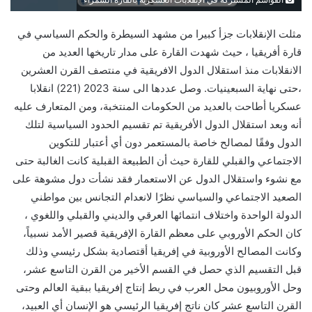
القواسم المشتركة في الإنقلابات العسكرية بالقارة السمراء
مثلت الإنقلابات جزأ كبيرا من مشهد السيطرة والحكم السياسي في
قارة أفريقيا ، حيث شهدت القارة على مدار تاريخها العديد من
الانقلابات منذ استقلال الدول الافريقية في منتصف القرن العشرين
،حتى نهاية السبعينيات. وصل عددها الى سنة 2023 (221) انقلابا
عسكريا أطاحت بالعديد من الحكومات المنتخبة، ومن المتعارف عليه
أنه وبعد استقلال الدول الأفريقية تم تقسيم الحدود السياسية لتلك
الدول وفقًا لمصالح خاصة بالمستعمر دون أي أعتبار للتكوين
الاجتماعي والقبلي للقارة حيث أن الطبيعة القبلية كانت الغالبة حتى
مع نشوء واستقلال الدول عن الاستعمار فقد نشأت دول مشوهة على
الصعيد الاجتماعي والسياسي نظرًا لانعدام التجانس بين مواطني
الدولة الواحدة واختلاف انتمائها العرقي والديني والقبلي واللغوي ،
كان الحكم الأوروبي على معظم القارة الإفريقية قصير الأمد نسبياً،
وكانت المصالح الأوروبية في إفريقيا أقتصادية بشكل رئيسي وذلك
قبل التقسيم الذي حصل في القسم الأخير من القرن التاسع عشر،
وحل الأوروبيون محل العرب في ربط إنتاج إفريقيا ببقية العالم وحتى
القرن التاسع عشر كان ناتج إفريقيا الرئيسي هو الإنسان أي العبيد،