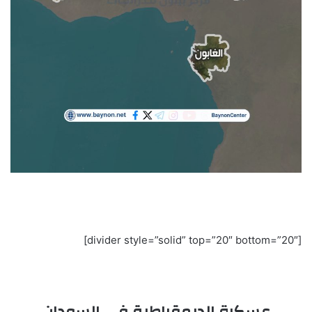
[divider style=”solid” top=”20″ bottom=”20″]
عسكرة الديمقراطية في السودان