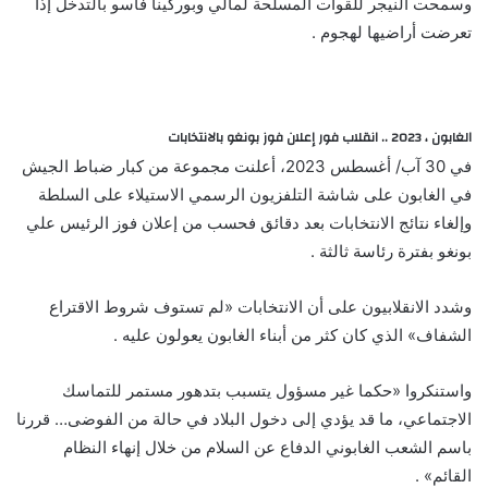
وسمحت النيجر للقوات المسلحة لمالي وبوركينا فاسو بالتدخل إذا
تعرضت أراضيها لهجوم .
الغابون ، 2023 .. انقلاب فور إعلان فوز بونغو بالانتخابات
في 30 آب/ أغسطس 2023، أعلنت مجموعة من كبار ضباط الجيش
في الغابون على شاشة التلفزيون الرسمي الاستيلاء على السلطة
وإلغاء نتائج الانتخابات بعد دقائق فحسب من إعلان فوز الرئيس علي
بونغو بفترة رئاسة ثالثة .
وشدد الانقلابيون على أن الانتخابات «لم تستوف شروط الاقتراع
الشفاف» الذي كان كثر من أبناء الغابون يعولون عليه .
واستنكروا «حكما غير مسؤول يتسبب بتدهور مستمر للتماسك
الاجتماعي، ما قد يؤدي إلى دخول البلاد في حالة من الفوضى… قررنا
باسم الشعب الغابوني الدفاع عن السلام من خلال إنهاء النظام
القائم» .