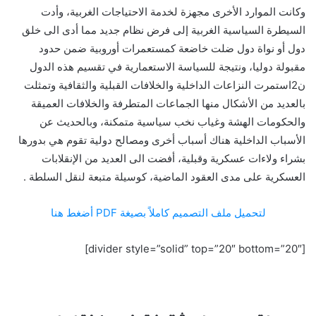
وكانت الموارد الأخرى مجهزة لخدمة الاحتياجات الغربية، وأدت
السيطرة السياسية الغربية إلى فرض نظام جديد مما أدى الى خلق
دول أو نواة دول ضلت خاضعة كمستعمرات أوروبية ضمن حدود
مقبولة دوليا، ونتيجة للسياسة الاستعمارية في تقسيم هذه الدول
ن2استمرت النزاعات الداخلية والخلافات القبلية والثقافية وتمثلت
بالعديد من الأشكال منها الجماعات المتطرفة والخلافات العميقة
والحكومات الهشة وغياب نخب سياسية متمكنة، وبالحديث عن
الأسباب الداخلية هناك أسباب أخرى ومصالح دولية تقوم هي بدورها
بشراء ولاءات عسكرية وقبلية، أفضت الى العديد من الإنقلابات
العسكرية على مدى العقود الماضية، كوسيلة متبعة لنقل السلطة .
لتحميل ملف التصميم كاملاً بصيغة PDF أضغط هنا
[divider style=”solid” top=”20″ bottom=”20″]