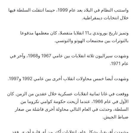
واستتب النظام في البلاد بعد عام 1999، حينما انتقلت السلطة فيها
خلال انتخابات ديمقراطية.
وتميز تاريخ بوروندي بـ11 انقلابا منفصلا، كان معظمها مدفوعا
بالتوترات بين مجتمعات الهوتو والتوتسي.
وشهدت سيراليون ثلاثة انقلابات بين عامي 1967 و1968، وآخر في
عام 1971.
وشهدت أيضا خمس محاولات انقلاب أخرى بين عامي 1992 و1997.
ووقعت في غانا ثمانية انقلابات عسكرية خلال عقدين من الزمن. كان
الأول في عام 1966، عندما أزيحت حكومة كوامي نكروما من
السلطة، وحدثت في العام التالي محاولة أخرى فاشلة من صغار
ضباط الجيش.
وشهدت أفريقيا، بشكل عام، انقلابات أكثر من أي قارة أخرى. فقد