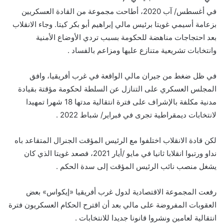
في أغسطس/ آب 2020، أطاحت مجموعة من القادة العسكريين
بزعامة أسيمي غويتا برئيس مالي إبراهيم أبو بكر كيتا. وجاء الانقلاب
بعد احتجاجات مناهضة للحكومة بسبب تردي الأوضاع الأمنية
وانتخابات تشريعية متنازع عليها ومزاعم بالفساد .
في ظل ضغط من جيران مالي الواقعة في غرب أفريقيا، وافق
المجلس العسكري على التنازل عن السلطة لحكومة مؤقتة بقيادة
مدنية مكلفة بالإشراف على فترة انتقالية مدتها 18 شهرا تمهيدا
لانتخابات ديمقراطية تجرى في فبراير/ شباط 2022 .
لكن قادة الانقلاب اختلفوا مع الرئيس المؤقت الجنرال المتقاعد باه
نداو ورتبوا انقلابا ثانيا في مايو /أيار 2021، فصعد غويتا الذي كان
يشغل منصب نائب الرئيس المؤقت إلى سدة الحكم .
رفعت المجموعة الاقتصادية لدول غرب أفريقيا «إيكواس» بعض
العقوبات المفروضة على مالي بعد أن اقترح الحكام العسكريون فترة
انتقالية لعامين ونشروا قانونا جديدا للانتخابات .