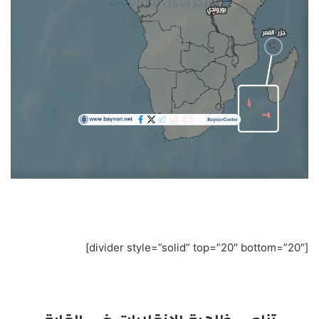
[divider style=”solid” top=”20″ bottom=”20″]