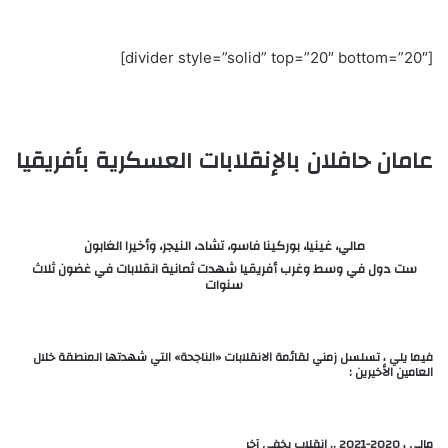
[divider style=”solid” top=”20″ bottom=”20″]
عامان حافلان بالإنقلابات العسكرية بأفريقيا
مالي، غينيا، بوركينا فاسو، تشاد، النيجر، وأخيرا الغابون
ست دول في وسط وغرب أفريقيا شهدت ثمانية انقلابات في غضون ثلاث
سنوات
فيما يلي ، تسلسل زمني لقائمة الانقلابات «الناجحة» التي شهدتها المنطقة خلال
العامين الأخيرين :
مالي ، 2020-2021 .. انقلاب يخفي آخر