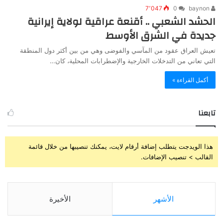
7٬047
0
baynon
الحشد الشعبي .. أقنعة عراقية لولاية إيرانية
جديدة في الشرق الأوسط
تعيش العراق عقود من المآسي والفوضى وهي من بين أكثر دول المنطقة
التي تعاني من التدخلات الخارجية والإضطرابات المحلية، كان…
أكمل القراءة »
تابعنا
هذا الويدجت يتطلب إضافة أرقام لايت، يمكنك تنصيبها من خلال قائمة
القالب > تنصيب الإضافات.
الأشهر
الأخيرة