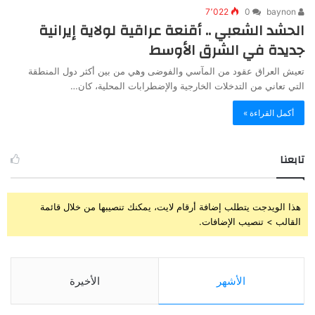
7٬022
0
baynon
الحشد الشعبي .. أقنعة عراقية لولاية إيرانية
جديدة في الشرق الأوسط
تعيش العراق عقود من المآسي والفوضى وهي من بين أكثر دول المنطقة
التي تعاني من التدخلات الخارجية والإضطرابات المحلية، كان…
أكمل القراءة »
تابعنا
هذا الويدجت يتطلب إضافة أرقام لايت، يمكنك تنصيبها من خلال قائمة
القالب > تنصيب الإضافات.
الأشهر
الأخيرة