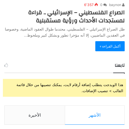
6٬357
0
baynon
الصراع الفلسطيني – الإسرائيلي .. قراءة
لمستجدات الأحداث ورؤية مستقبلية
ظل الصراع الإسرائيلي – الفلسطيني، محتدما طوال العقود الماضية، وخصوصا
في العقدين الماضيين، إلا أنه مؤخرا تطور وبشكل كبير وملحوظ…
أكمل القراءة »
تابعنا
هذا الويدجت يتطلب إضافة أرقام لايت، يمكنك تنصيبها من خلال قائمة
القالب > تنصيب الإضافات.
الأشهر
الأخيرة