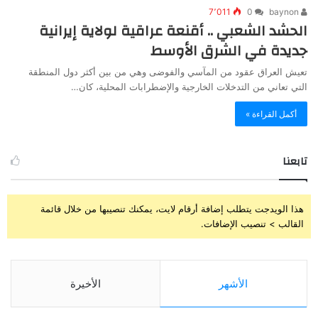
7٬011
0
baynon
الحشد الشعبي .. أقنعة عراقية لولاية إيرانية
جديدة في الشرق الأوسط
تعيش العراق عقود من المآسي والفوضى وهي من بين أكثر دول المنطقة
التي تعاني من التدخلات الخارجية والإضطرابات المحلية، كان…
أكمل القراءة »
تابعنا
هذا الويدجت يتطلب إضافة أرقام لايت، يمكنك تنصيبها من خلال قائمة
القالب > تنصيب الإضافات.
الأشهر
الأخيرة