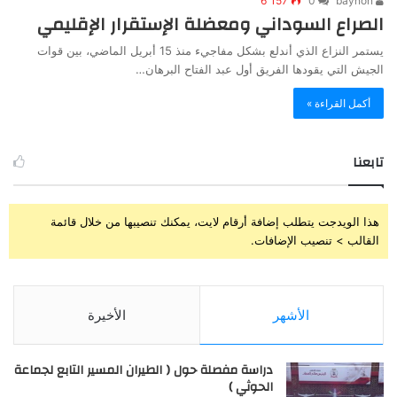
6٬157
0
baynon
الصراع السوداني ومعضلة الإستقرار الإقليمي
يستمر النزاع الذي أندلع بشكل مفاجيء منذ 15 أبريل الماضي، بين قوات
الجيش التي يقودها الفريق أول عبد الفتاح البرهان…
أكمل القراءة »
تابعنا
هذا الويدجت يتطلب إضافة أرقام لايت، يمكنك تنصيبها من خلال قائمة
القالب > تنصيب الإضافات.
الأشهر
الأخيرة
دراسة مفصلة حول ( الطيران المسير التابع لجماعة
الحوثي )