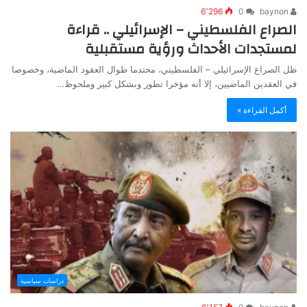
6٬296
0
baynon
الصراع الفلسطيني – الإسرائيلي .. قراءة
لمستجدات الأحداث ورؤية مستقبلية
ظل الصراع الإسرائيلي – الفلسطيني، محتدما طوال العقود الماضية، وخصوصا
في العقدين الماضيين، إلا أنه مؤخرا تطور وبشكل كبير وملحوظ…
أكمل القراءة »
دراسات سياسية