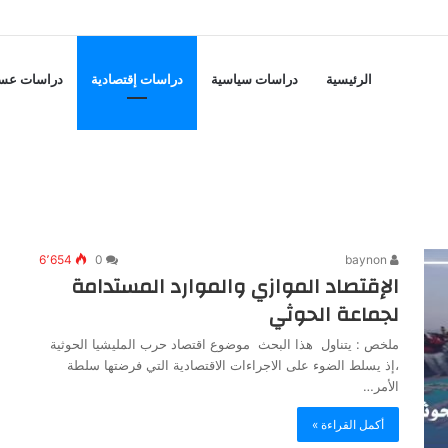
لتسوية بالمغرب العربي
الرئيسية
دراسات سياسية
دراسات إقتصادية
دراسات عس
6٬654
0
baynon
الإقتصاد الموازي والموارد المستدامة
لجماعة الحوثي
ملخص : يتناول هذا البحث موضوع اقتصاد حرب المليشيا الحوثية
،إذ يسلط الضوء على الاجراءات الاقتصادية التي فرضتها سلطة
الأمر…
أكمل القراءة »