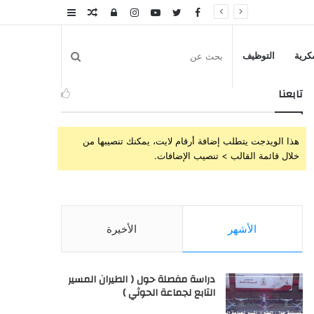
Facebook
Twitter
YouTube
Instagram
تسجيل
مقال
عمود
الدخول
عشوائي
جانبي
بحث
كرية
التوظيف
تابعنا
عن
هذا الويدجت يتطلب إضافة أرقام لايت، يمكنك تنصيبها من
خلال قائمة القالب > تنصيب الإضافات.
الأشهر
الأخيرة
دراسة مفصلة حول ( الطيران المسير
التابع لجماعة الحوثي )