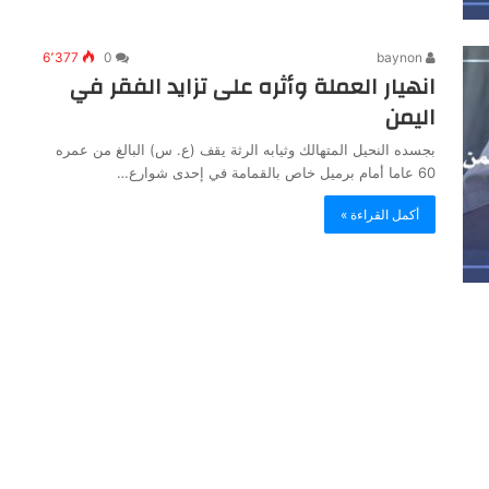
6٬377
0
baynon
انهيار العملة وأثره على تزايد الفقر في
اليمن
بجسده النحيل المتهالك وثيابه الرثة يقف (ع. س) البالغ من عمره
60 عاما أمام برميل خاص بالقمامة في إحدى شوارع…
أكمل القراءة »