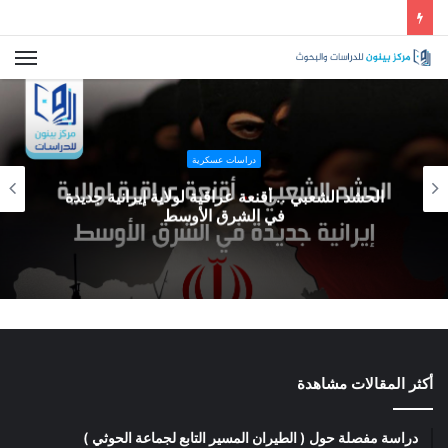
الصراع الفلسطيني – الإسرائيلي .. قراءة لمستجدات الأحداث ورؤية مستقبلية
الق
دراسات عسكرية
الحشد الشعبي .. أقنعة عراقية لولاية إيرانية جديدة
في الشرق الأوسط
أكثر المقالات مشاهدة
دراسة مفصلة حول ( الطيران المسير التابع لجماعة الحوثي )